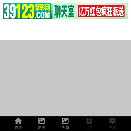
首页
彩图
黑白
记录
主站