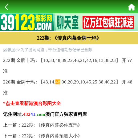
222期: 《传真内幕金牌十玛》
温馨提示:为了提高网速，部分连错期数记录已删除
222期 金牌十玛 : 【10,33,48,39,22,46,21,42,16,13,38,23】 开 ??
准
220期 金牌十玛 : 【43,14,
48
,06,20,29,10,45,25,38,46,22】 开 48
准
*点击查看新港澳台彩图大全
记住网址:
432
41
.com
澳门官方独家资料库
上一篇：
222期: 《传真内幕必仲五玛》
下一篇：
222期: 《传真内幕预测大小》