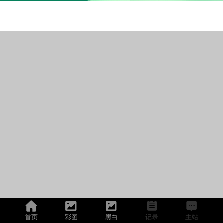
首页
彩图
黑白
记录
主站