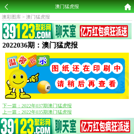
澳门猛虎报
澳彩图库
>
澳门猛虎报
2022036期：澳门猛虎报
下一篇：2022年037期澳门猛虎报
上一篇：2022年035期澳门猛虎报