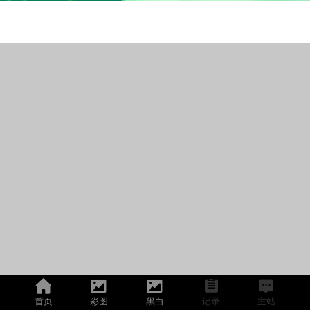
首页
彩图
黑白
记录
主站