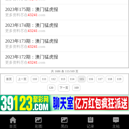
2023年175期：澳门猛虎报
更多资料尽在
43241
.com
2023年174期：澳门猛虎报
更多资料尽在
43241
.com
2023年173期：澳门猛虎报
更多资料尽在
43241
.com
2023年172期：澳门猛虎报
更多资料尽在
43241
.com
共 1686 条 115/169 页
首页
上一页
110
111
112
113
114
115
116
117
118
119
120
下一页
169
首页
彩图
黑白
记录
主站