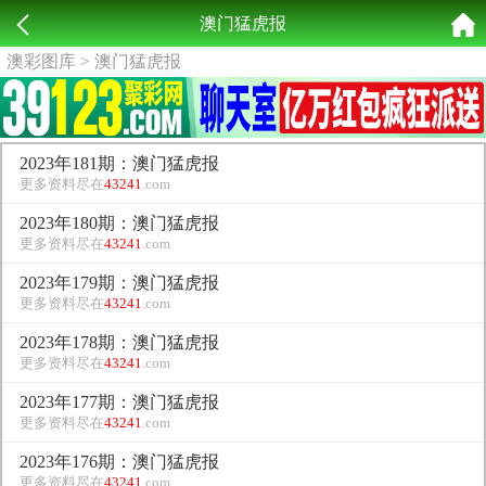
澳门猛虎报
澳彩图库
> 澳门猛虎报
2023年181期：澳门猛虎报
更多资料尽在
43241
.com
2023年180期：澳门猛虎报
更多资料尽在
43241
.com
2023年179期：澳门猛虎报
更多资料尽在
43241
.com
2023年178期：澳门猛虎报
更多资料尽在
43241
.com
2023年177期：澳门猛虎报
更多资料尽在
43241
.com
2023年176期：澳门猛虎报
更多资料尽在
43241
.com